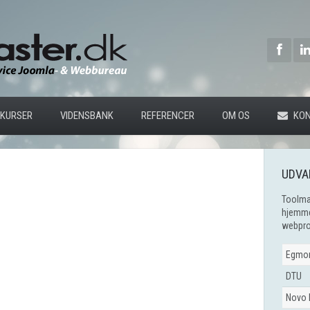
KURSER
VIDENSBANK
REFERENCER
OM OS
KON
UDVA
Toolmas
hjemmes
webproj
Egmo
DTU
Novo 