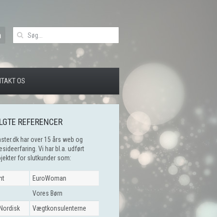
TAKT OS
LGTE REFERENCER
ter.dk har over 15 års web og
ideerfaring. Vi har bl.a. udført
ekter for slutkunder som:
nt
EuroWoman
Vores Børn
Nordisk
Vægtkonsulenterne