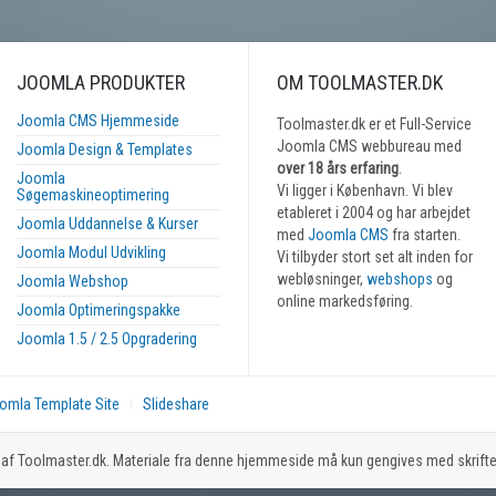
JOOMLA PRODUKTER
OM TOOLMASTER.DK
Joomla CMS Hjemmeside
Toolmaster.dk er et Full-Service
Joomla CMS webbureau med
Joomla Design & Templates
over 18 års erfaring
.
Joomla
Vi ligger i København. Vi blev
Søgemaskineoptimering
etableret i 2004 og har arbejdet
Joomla Uddannelse & Kurser
med
Joomla CMS
fra starten.
Joomla Modul Udvikling
Vi tilbyder stort set alt inden for
webløsninger,
webshops
og
Joomla Webshop
online markedsføring.
Joomla Optimeringspakke
Joomla 1.5 / 2.5 Opgradering
omla Template Site
Slideshare
af Toolmaster.dk. Materiale fra denne hjemmeside må kun gengives med skrifteli