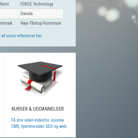
 Kemi
FORCE Technology
Danida
Denmark
Høje-Tåstrup Kommune
e af vores referencer her.
KURSER & UDDANNELSER
Få stor viden indenfor Joomla
CMS, hjemmesider, SEO og web.