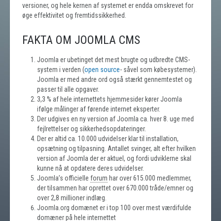
versioner, og hele kernen af systemet er endda omskrevet for
øge effektivitet og fremtidssikkerhed.
FAKTA OM JOOMLA CMS
Joomla er ubetinget det mest brugte og udbredte CMS-
system i verden (
open source
- såvel som købesystemer).
Joomla er med andre ord også stærkt gennemtestet og
passer til alle opgaver.
3,3 % af hele internettets hjemmesider kører Joomla
ifølge målinger af førende internet eksperter.
Der udgives en ny version af Joomla ca. hver 8. uge med
fejlrettelser og sikkerhedsopdateringer.
Der er altid ca. 10.000 udvidelser klar til installation,
opsætning og tilpasning. Antallet svinger, alt efter hvilken
version af Joomla der er aktuel, og fordi udviklerne skal
kunne nå at opdatere deres udvidelser.
Joomla’s officielle
forum
har over 615.000 medlemmer,
der tilsammen har oprettet over 670.000 tråde/emner og
over 2,8 millioner indlæg.
Joomla.org domænet er i top 100 over mest værdifulde
domæner på hele internettet