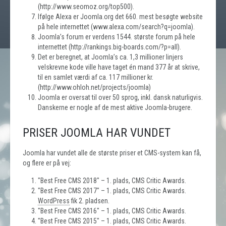
(http://www.seomoz.org/top500).
Ifølge Alexa er Joomla.org det 660. mest besøgte website
på hele internettet (www.alexa.com/search?q=joomla).
Joomla’s forum er verdens 1544. største forum på hele
internettet (http://rankings.big-boards.com/?p=all).
Det er beregnet, at Joomla’s ca. 1,3 millioner linjers
velskrevne kode ville have taget én mand 377 år at skrive,
til en samlet værdi af ca. 117 millioner kr.
(http://www.ohloh.net/projects/joomla)
Joomla er oversat til over 50 sprog, inkl. dansk naturligvis.
Danskerne er nogle af de mest aktive Joomla-brugere.
PRISER JOOMLA HAR VUNDET
Joomla har vundet alle de største priser et CMS-system kan få,
og flere er på vej:
"Best Free CMS 2018" – 1. plads, CMS Critic Awards.
"Best Free CMS 2017" – 1. plads, CMS Critic Awards.
WordPress
fik 2. pladsen.
"Best Free CMS 2016" – 1. plads, CMS Critic Awards.
"Best Free CMS 2015" – 1. plads, CMS Critic Awards.