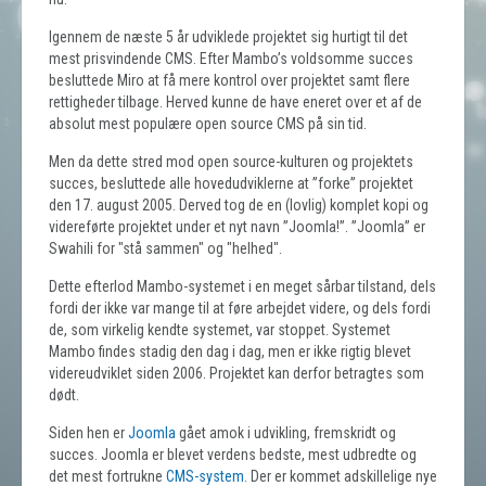
Igennem de næste 5 år udviklede projektet sig hurtigt til det
mest prisvindende CMS. Efter Mambo’s voldsomme succes
besluttede Miro at få mere kontrol over projektet samt flere
rettigheder tilbage. Herved kunne de have eneret over et af de
absolut mest populære open source CMS på sin tid.
Men da dette stred mod open source-kulturen og projektets
succes, besluttede alle hovedudviklerne at ”forke” projektet
den 17. august 2005. Derved tog de en (lovlig) komplet kopi og
videreførte projektet under et nyt navn ”Joomla!”. ”Joomla” er
Swahili for "stå sammen" og "helhed".
Dette efterlod Mambo-systemet i en meget sårbar tilstand, dels
fordi der ikke var mange til at føre arbejdet videre, og dels fordi
de, som virkelig kendte systemet, var stoppet. Systemet
Mambo findes stadig den dag i dag, men er ikke rigtig blevet
videreudviklet siden 2006. Projektet kan derfor betragtes som
dødt.
Siden hen er
Joomla
gået amok i udvikling, fremskridt og
succes. Joomla er blevet verdens bedste, mest udbredte og
det mest fortrukne
CMS-system
. Der er kommet adskillelige nye