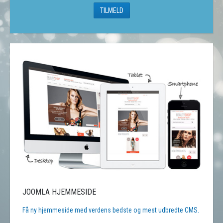
JOOMLA HJEMMESIDE
Få ny hjemmeside med verdens bedste og mest udbredte CMS.