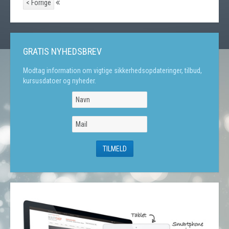
< Forrige
GRATIS NYHEDSBREV
Modtag information om vigtige sikkerhedsopdateringer, tilbud,
kursusdatoer og nyheder.