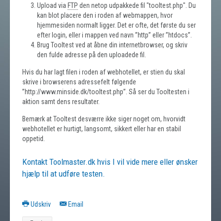
Upload via
FTP
den netop udpakkede fil "tooltest.php". Du
kan blot placere den i roden af webmappen, hvor
hjemmesiden normalt ligger. Det er ofte, det første du ser
efter login, eller i mappen ved navn ”http” eller ”htdocs”.
Brug Tooltest ved at åbne din internetbrowser, og skriv
den fulde adresse på den uploadede fil.
Hvis du har lagt filen i roden af webhotellet, er stien du skal
skrive i browserens adressefelt følgende
”http://www.minside.dk/tooltest.php”. Så ser du Tooltesten i
aktion samt dens resultater.
Bemærk at Tooltest desværre ikke siger noget om, hvorvidt
webhotellet er hurtigt, langsomt, sikkert eller har en stabil
oppetid.
Kontakt Toolmaster.dk hvis I vil vide mere eller ønsker
hjælp til at udføre testen.
Udskriv
Email