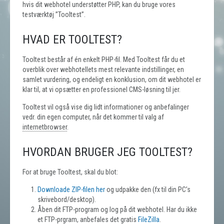
hvis dit webhotel understøtter PHP, kan du bruge vores
testværktøj ”Tooltest”.
HVAD ER TOOLTEST?
Tooltest består af én enkelt PHP-fil. Med Tooltest får du et
overblik over webhotellets mest relevante indstillinger, en
samlet vurdering, og endeligt en konklusion, om dit webhotel er
klar til, at vi opsætter en professionel CMS-løsning til jer.
Tooltest vil også vise dig lidt informationer og anbefalinger
vedr. din egen computer, når det kommer til valg af
internetbrowser
.
HVORDAN BRUGER JEG TOOLTEST?
For at bruge Tooltest, skal du blot:
Downloade ZIP-filen her
og udpakke den (fx til din PC’s
skrivebord/desktop).
Åben dit FTP-program og log på dit webhotel. Har du ikke
et FTP-prgram, anbefales det gratis
FileZilla
.