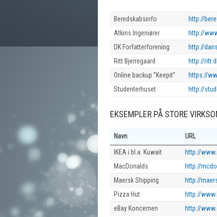
Beredskabsinfo
http://ber
Atkins Ingeniører
http://www
DK Forfatterforening
http://dan
Ritt Bjerregaard
http://ritt.
Online backup ”Keepit”
https://w
Studenterhuset
http://st
EKSEMPLER PÅ STORE VIRKSO
Navn
URL
IKEA i bl.a. Kuwait
http://www
MacDonalds
http://mcd
Maersk Shipping
http://maer
Pizza Hut
http://www.
eBay Koncernen
http://www