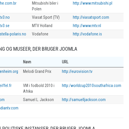
che.com.br
Mitsubishi biler i
http://www.mitsubishi.pl
Polen
tv3.no
Viasat Sport (TV)
http://viasatsport.com
tv3.se
MTV Holland
http://www.mtv.nl
stella-polaris.no
Vodafone
http://vodafone.is
NG OG MUSEER, DER BRUGER JOOMLA
Navn
URL
genheim.org
Melodi Grand Prix
http://eurovision.tv
iffel.fr
VM i fodbold 2010 i
http:/worldcup2010southafrica.com
Afrika
com
Samuel L. Jackson
http://samuelljackson.com
ndiantv.com
 POLITISKE INSTANSER, DER BRUGER JOOMLA