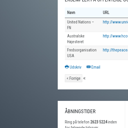
Navn
URL
United Nations –
http://www.unri
FN
Australske
http://www.hco
Højesteret
Fredsorganisation
http://thepeace
USA
Udskriv
Email
< Forrige
ÅBNINGSTIDER
Ring på telefon
2623 5224
inden
for følgende tidsrum: