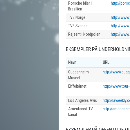
Porsche biler i
http://pors
Brasilien
TV3 Norge
http://www.
TV3 Sverige
http://www.
Rejser til Nordpolen
http://www.
EKSEMPLER PÅ UNDERHOLDNI
Navn
URL
Guggenheim
http://www.gug
Museet
Eiffeltårnet
http://www.tour-e
Los Angeles Avis
http://laweekly.
Amerikansk TV
http://americani
kanal
EKSEMPLER PÅ OFFENTLIGE OG