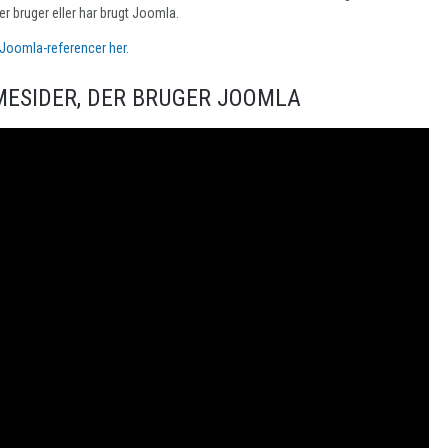
r bruger eller har brugt Joomla.
 Joomla-referencer her
.
ESIDER, DER BRUGER JOOMLA