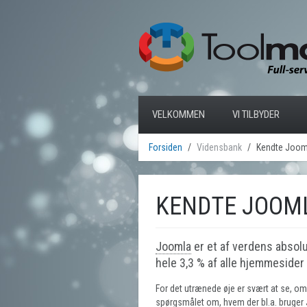
VELKOMMEN
VI TILBYDER
Forsiden
Vidensbank
Kendte Jooml
KENDTE JOOM
Joomla
er et af verdens absol
hele 3,3 % af alle hjemmesider
For det utrænede øje er svært at se, o
spørgsmålet om, hvem der bl.a. bruger 