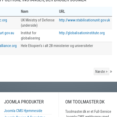
Navn
URL
c.org
UK Ministry of Defense
http://www.stabilisationunit.gov.uk
(underside)
urt.gov.au
Institut for
http://globalisationinstitute.org
globalisering
alliance.org
Hele Etiopien’s i alt 28 ministerier og universiteter
Næste >
JOOMLA PRODUKTER
OM TOOLMASTER.DK
Joomla CMS Hjemmeside
Toolmaster.dk er et Full-Service
Joomla CMS webbureau med