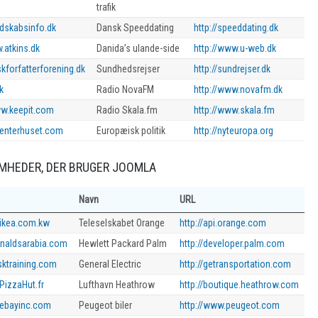
trafik
edskabsinfo.dk
Dansk Speeddating
http://speeddating.dk
.atkins.dk
Danida’s ulande-side
http://www.u-web.dk
skforfatterforening.dk
Sundhedsrejser
http://sundrejser.dk
dk
Radio NovaFM
http://www.novafm.dk
ww.keepit.com
Radio Skala.fm
http://www.skala.fm
udenterhuset.com
Europæisk politik
http://nyteuropa.org
MHEDER, DER BRUGER JOOMLA
Navn
URL
.ikea.com.kw
Teleselskabet Orange
http://api.orange.com
onaldsarabia.com
Hewlett Packard Palm
http://developer.palm.com
sktraining.com
General Electric
http://getransportation.com
PizzaHut.fr
Lufthavn Heathrow
http://boutique.heathrow.com
.ebayinc.com
Peugeot biler
http://www.peugeot.com