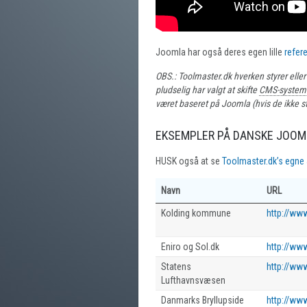
Joomla har også deres egen lille
refer
OBS.: Toolmaster.dk hverken styrer elle
pludselig har valgt at skifte
CMS-system
været baseret på Joomla (hvis de ikke st
EKSEMPLER PÅ DANSKE JOOM
HUSK også at se
Toolmaster.dk’s egne
Navn
URL
Kolding kommune
http://www
Eniro og Sol.dk
http://www
Statens
http://www
Lufthavnsvæsen
Danmarks Bryllupside
http://www