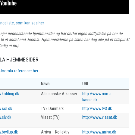
enceliste, som kan ses her
.
r ejer nedenstående hjemmesider og har derfor ingen indflydelse på om de
til et andet end Joomla. Hjemmesiderne på listen har dog alle på et tidspunkt
adig er nu).
LA HJEMMESIDER
 Joomla-referencer her
.
Navn
URL
.kolding.dk
Alle danske A-kasser
http://www.min-a-
kasse.dk
.sol.dk
TV3 Danmark
http://www.tv3.dk
.slv.dk
Viasat (TV)
http://www.viasat.dk
.bryllup.dk
Arriva – Kollektiv
http://www.arriva.dk