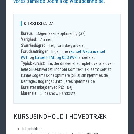
vores samlede Joomla og webuddannelse
.
KURSUSDATA:
Kursus:
Søgemaskineoptimering
(S2).
Varighed:
7 timer.
Sværhedsgrad:
Let, for nybegyndere.
Forudsætninger:
Ingen, men
kurset Webuniverset
(W1)
og
kurset HTML og CSS (W2)
anbefalet.
Typisk kursist:
En, der ønsker et komplet overblik over
hele SEO-universet, indhold som teknisk, samt selv at
kunne søgemaskineoptimere (SEO) sin hjemmeside.
Der tages udgangspunkt i jeres hjemmeside.
Kursister arbejder ved PC:
Nej.
Materiale:
Slideshow Handouts.
KURSUSINDHOLD I HOVEDTRÆK
Introduktion