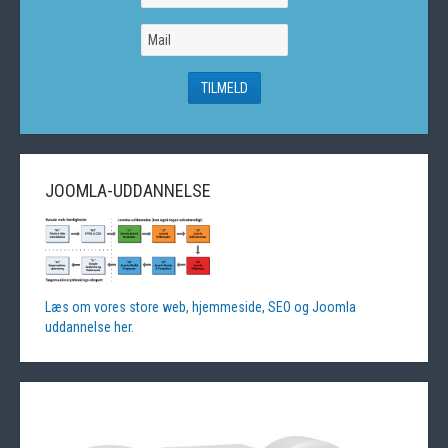
JOOMLA-UDDANNELSE
Læs om vores store web, hjemmeside, SEO og Joomla
uddannelse her.