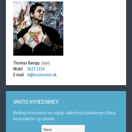
Thomas Kampp
(ejer)
Mobil:
2623 5224
E-mail:
tk@toolmaster.dk
GRATIS NYHEDSBREV
Modtag information om vigtige sikkerhedsopdateringer, tilbud,
kursusdatoer og nyheder.