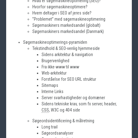
Hvad er søgemaskineoptimering (SEO)?
Hvorfor søgemaskineoptimere?
Hvem deltager i SEO af jeres side?
”Problemet” med søgemaskineoptimering
Søgemaskiners markedsandel (globalt)
Søgemaskiners markedsandel (Danmark)
Søgemaskineoptimerings-pyramiden
Tekstindhold & SEO-venlig hjemmeside
Sidens arkitektur & navigation
Brugervenlighed
Fra ikke-www til www
Web-arkitektur
Forståelse for SEO URL struktur
Sitemaps
Interne Links
Server svarhastigheder og domæner
Sidens tekniske krav, som fx server, header,
CSS
, W3C og 404 side
Søgeordsidentificering & målretning
Long trail
Søgeordsanalyser