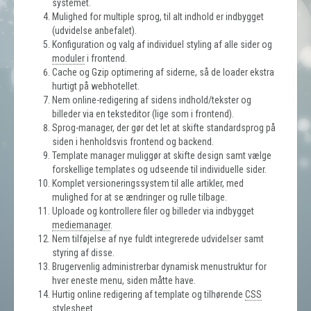
systemet.
Mulighed for multiple sprog, til alt indhold er indbygget
(udvidelse anbefalet).
Konfiguration og valg af individuel styling af alle sider og
moduler
i frontend.
Cache og Gzip optimering af siderne, så de loader ekstra
hurtigt på webhotellet.
Nem online-redigering af sidens indhold/tekster og
billeder via en teksteditor (lige som i frontend).
Sprog-manager, der gør det let at skifte standardsprog på
siden i henholdsvis frontend og backend.
Template manager muliggør at skifte design samt vælge
forskellige templates og udseende til individuelle sider.
Komplet versioneringssystem til alle artikler, med
mulighed for at se ændringer og rulle tilbage.
Uploade og kontrollere filer og billeder via indbygget
mediemanager
.
Nem tilføjelse af nye fuldt integrerede udvidelser samt
styring af disse.
Brugervenlig administrerbar dynamisk menustruktur for
hver eneste menu, siden måtte have.
Hurtig online redigering af template og tilhørende
CSS
stylesheet.