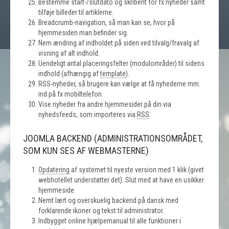
Bestemme start-/slutdato og skribent for fx nyheder samt
tilføje billeder til artiklerne.
Breadcrumb-navigation, så man kan se, hvor på
hjemmesiden man befinder sig.
Nem ændring af indholdet på siden ved tilvalg/fravalg af
visning af alt indhold.
Uendeligt antal placeringsfelter (modulområder) til sidens
indhold (afhængig af
template
).
RSS-nyheder, så brugere kan vælge at få nyhederne mm.
ind på fx mobiltelefon.
Vise nyheder fra andre hjemmesider på din via
nyhedsfeeds, som importeres via
RSS
.
JOOMLA BACKEND (ADMINISTRATIONSOMRÅDET,
SOM KUN SES AF WEBMASTERNE)
Opdatering
af systemet til nyeste version med 1 klik (givet
webhotellet understøtter det). Slut med at have en usikker
hjemmeside.
Nemt lært og overskuelig backend på dansk med
forklarende ikoner og tekst til administrator.
Indbygget online hjælpemanual til alle funktioner i