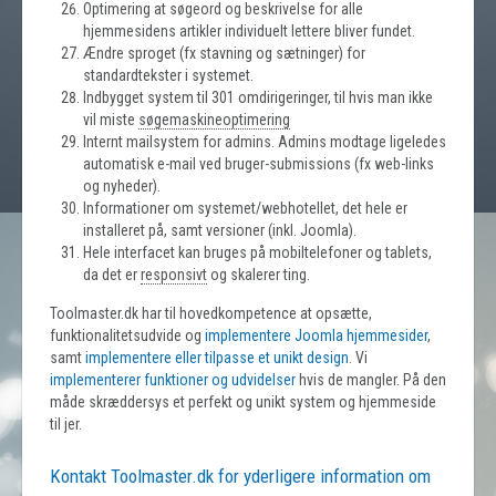
Optimering at søgeord og beskrivelse for alle
hjemmesidens artikler individuelt lettere bliver fundet.
Ændre sproget (fx stavning og sætninger) for
standardtekster i systemet.
Indbygget system til 301 omdirigeringer, til hvis man ikke
vil miste
søgemaskineoptimering
Internt mailsystem for admins. Admins modtage ligeledes
automatisk e-mail ved bruger-submissions (fx web-links
og nyheder).
Informationer om systemet/webhotellet, det hele er
installeret på, samt versioner (inkl. Joomla).
Hele interfacet kan bruges på mobiltelefoner og tablets,
da det er
responsivt
og skalerer ting.
Toolmaster.dk har til hovedkompetence at opsætte,
funktionalitetsudvide og
implementere Joomla hjemmesider
,
samt
implementere eller tilpasse et unikt design
. Vi
implementerer funktioner og udvidelser
hvis de mangler. På den
måde skræddersys et perfekt og unikt system og hjemmeside
til jer.
Kontakt Toolmaster.dk for yderligere information om