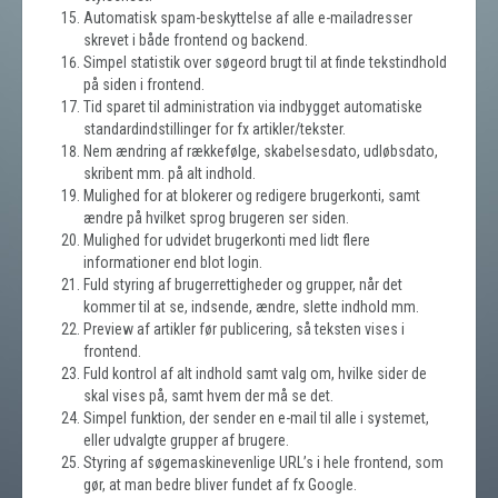
Automatisk spam-beskyttelse af alle e-mailadresser
skrevet i både frontend og backend.
Simpel statistik over søgeord brugt til at finde tekstindhold
på siden i frontend.
Tid sparet til administration via indbygget automatiske
standardindstillinger for fx artikler/tekster.
Nem ændring af rækkefølge, skabelsesdato, udløbsdato,
skribent mm. på alt indhold.
Mulighed for at blokerer og redigere brugerkonti, samt
ændre på hvilket sprog brugeren ser siden.
Mulighed for udvidet brugerkonti med lidt flere
informationer end blot login.
Fuld styring af brugerrettigheder og grupper, når det
kommer til at se, indsende, ændre, slette indhold mm.
Preview af artikler før publicering, så teksten vises i
frontend.
Fuld kontrol af alt indhold samt valg om, hvilke sider de
skal vises på, samt hvem der må se det.
Simpel funktion, der sender en e-mail til alle i systemet,
eller udvalgte grupper af brugere.
Styring af søgemaskinevenlige URL’s i hele frontend, som
gør, at man bedre bliver fundet af fx Google.