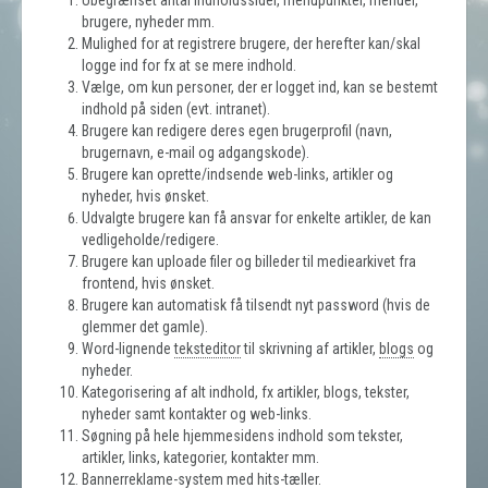
Ubegrænset antal indholdssider, menupunkter, menuer,
brugere, nyheder mm.
Mulighed for at registrere brugere, der herefter kan/skal
logge ind for fx at se mere indhold.
Vælge, om kun personer, der er logget ind, kan se bestemt
indhold på siden (evt. intranet).
Brugere kan redigere deres egen brugerprofil (navn,
brugernavn, e-mail og adgangskode).
Brugere kan oprette/indsende web-links, artikler og
nyheder, hvis ønsket.
Udvalgte brugere kan få ansvar for enkelte artikler, de kan
vedligeholde/redigere.
Brugere kan uploade filer og billeder til mediearkivet fra
frontend, hvis ønsket.
Brugere kan automatisk få tilsendt nyt password (hvis de
glemmer det gamle).
Word-lignende
teksteditor
til skrivning af artikler,
blogs
og
nyheder.
Kategorisering af alt indhold, fx artikler, blogs, tekster,
nyheder samt kontakter og web-links.
Søgning på hele hjemmesidens indhold som tekster,
artikler, links, kategorier, kontakter mm.
Bannerreklame-system med hits-tæller.