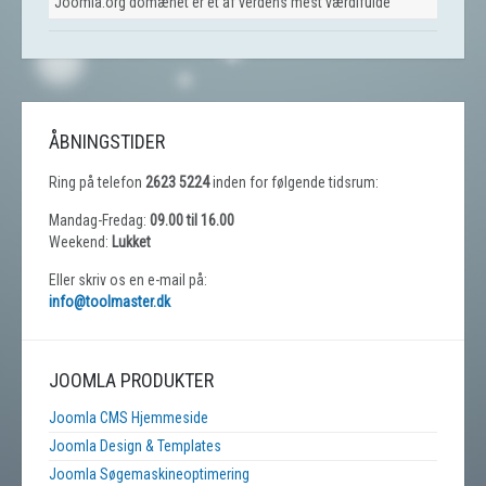
Joomla.org domænet er et af verdens mest værdifulde
ÅBNINGSTIDER
Ring på telefon
2623 5224
inden for følgende tidsrum:
Mandag-Fredag:
09.00 til 16.00
Weekend:
Lukket
Eller skriv os en e-mail på:
info@toolmaster.dk
JOOMLA PRODUKTER
Joomla CMS Hjemmeside
Joomla Design & Templates
Joomla Søgemaskineoptimering