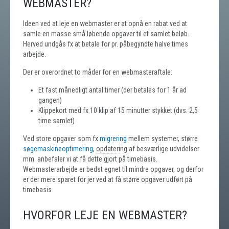
WEBMASTER?
Ideen ved at leje en webmaster er at opnå en rabat ved at
samle en masse små løbende opgaver til et samlet beløb.
Herved undgås fx at betale for pr. påbegyndte halve times
arbejde.
Der er overordnet to måder for en webmasteraftale:
Et fast månedligt antal timer (der betales for 1 år ad
gangen)
Klippekort med fx 10 klip af 15 minutter stykket (dvs. 2,5
time samlet)
Ved store opgaver som fx
migrering
mellem systemer, større
søgemaskineoptimering
,
opdatering
af besværlige udvidelser
mm. anbefaler vi at få dette gjort på timebasis.
Webmasterarbejde er bedst egnet til mindre opgaver, og derfor
er der mere sparet for jer ved at få større opgaver udført på
timebasis.
HVORFOR LEJE EN WEBMASTER?