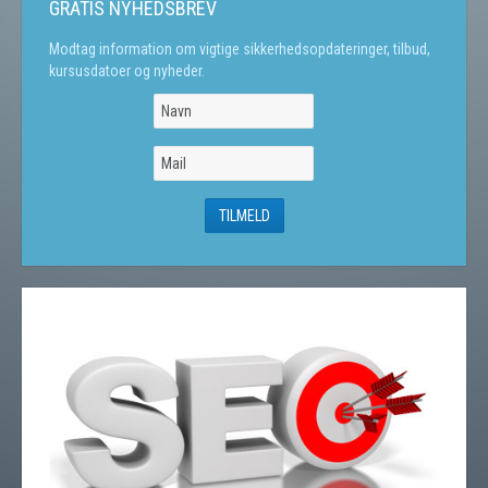
GRATIS NYHEDSBREV
Modtag information om vigtige sikkerhedsopdateringer, tilbud,
kursusdatoer og nyheder.