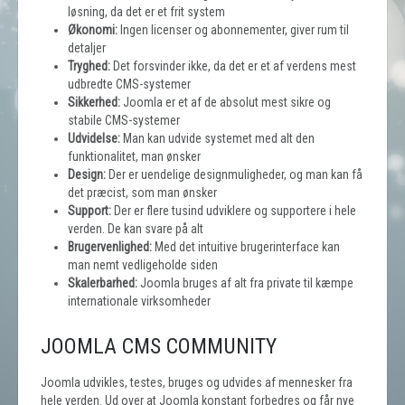
løsning, da det er et frit system
Økonomi:
Ingen licenser og abonnementer, giver rum til
detaljer
Tryghed:
Det forsvinder ikke, da det er et af verdens mest
udbredte CMS-systemer
Sikkerhed:
Joomla er et af de absolut mest sikre og
stabile CMS-systemer
Udvidelse:
Man kan udvide systemet med alt den
funktionalitet, man ønsker
Design:
Der er uendelige designmuligheder, og man kan få
det præcist, som man ønsker
Support:
Der er flere tusind udviklere og supportere i hele
verden. De kan svare på alt
Brugervenlighed:
Med det intuitive brugerinterface kan
man nemt vedligeholde siden
Skalerbarhed:
Joomla bruges af alt fra private til kæmpe
internationale virksomheder
JOOMLA CMS COMMUNITY
Joomla udvikles, testes, bruges og udvides af mennesker fra
hele verden. Ud over at Joomla konstant forbedres og får nye