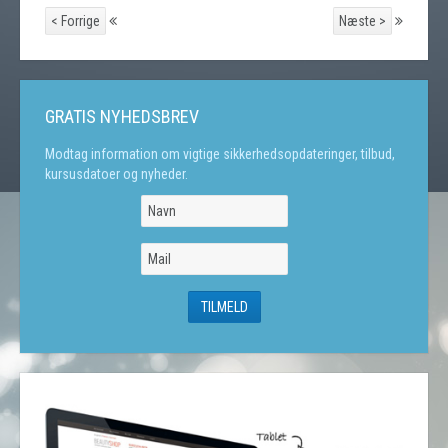
< Forrige
Næste >
GRATIS NYHEDSBREV
Modtag information om vigtige sikkerhedsopdateringer, tilbud,
kursusdatoer og nyheder.