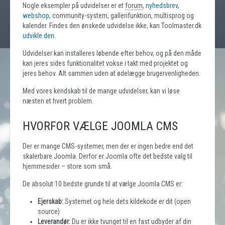
Nogle eksempler på udvidelser er et
forum
,
nyhedsbrev
,
webshop
, community-system, gallerifunktion, multisprog og
kalender. Findes den ønskede udvidelse ikke, kan Toolmaster.dk
udvikle den
.
Udvidelser kan installeres løbende efter behov, og på den måde
kan jeres sides funktionalitet vokse i takt med projektet og
jeres behov. Alt sammen uden at ødelægge brugervenligheden.
Med vores kendskab til de mange udvidelser, kan vi løse
næsten et hvert problem.
HVORFOR VÆLGE JOOMLA CMS
Der er mange CMS-systemer, men der er ingen bedre end det
skalerbare Joomla. Derfor er Joomla ofte det bedste valg til
hjemmesider – store som små.
De absolut 10 bedste grunde til at vælge Joomla CMS er:
Ejerskab:
Systemet og hele dets kildekode er dit (open
source)
Leverandør:
Du er ikke tvunget til en fast udbyder af din