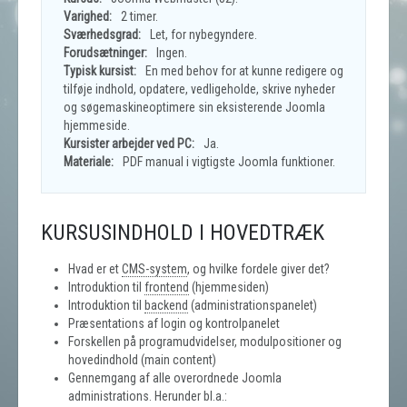
Varighed:
2 timer.
Sværhedsgrad:
Let, for nybegyndere.
Forudsætninger:
Ingen.
Typisk kursist:
En med behov for at kunne redigere og
tilføje indhold, opdatere, vedligeholde, skrive nyheder
og søgemaskineoptimere sin eksisterende Joomla
hjemmeside.
Kursister arbejder ved PC:
Ja.
Materiale:
PDF manual i vigtigste Joomla funktioner.
KURSUSINDHOLD I HOVEDTRÆK
Hvad er et
CMS-system
, og hvilke fordele giver det?
Introduktion til
frontend
(hjemmesiden)
Introduktion til
backend
(administrationspanelet)
Præsentations af login og kontrolpanelet
Forskellen på programudvidelser, modulpositioner og
hovedindhold (main content)
Gennemgang af alle overordnede Joomla
administrations. Herunder bl.a.: