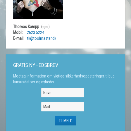
Thomas Kampp
(ejer)
Mobil:
2623 5224
E-mail:
tk@toolmaster.dk
GRATIS NYHEDSBREV
Modtag information om vigtige sikkerhedsopdateringer, tilbud,
kursusdatoer og nyheder.