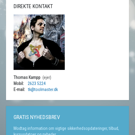
DIREKTE KONTAKT
Thomas Kampp
(ejer)
Mobil:
2623 5224
E-mail:
tk@toolmaster.dk
GRATIS NYHEDSBREV
Modtag information om vigtige sikkerhedsopdateringer, tilbud,
kursusdatoer og nyheder.