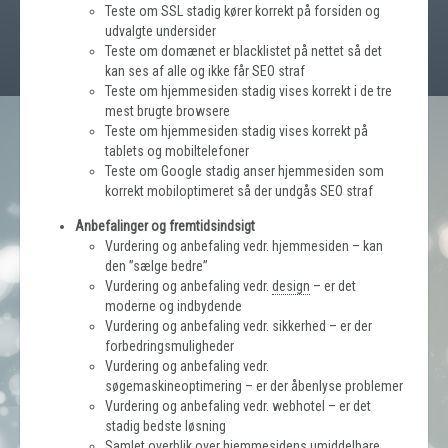
Teste om SSL stadig kører korrekt på forsiden og
udvalgte undersider
Teste om domænet er blacklistet på nettet så det
kan ses af alle og ikke får SEO straf
Teste om hjemmesiden stadig vises korrekt i de tre
mest brugte browsere
Teste om hjemmesiden stadig vises korrekt på
tablets og mobiltelefoner
Teste om Google stadig anser hjemmesiden som
korrekt mobiloptimeret så der undgås SEO straf
Anbefalinger og fremtidsindsigt
Vurdering og anbefaling vedr. hjemmesiden – kan
den ”sælge bedre”
Vurdering og anbefaling vedr.
design
– er det
moderne og indbydende
Vurdering og anbefaling vedr. sikkerhed – er der
forbedringsmuligheder
Vurdering og anbefaling vedr.
søgemaskineoptimering – er der åbenlyse problemer
Vurdering og anbefaling vedr. webhotel – er det
stadig bedste løsning
Samlet overblik over hjemmesidens umiddelbare