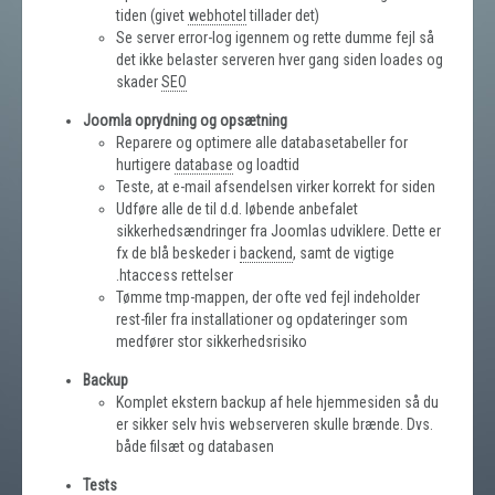
tiden (givet
webhotel
tillader det)
Se server error-log igennem og rette dumme fejl så
det ikke belaster serveren hver gang siden loades og
skader
SEO
Joomla oprydning og opsætning
Reparere og optimere alle databasetabeller for
hurtigere
database
og loadtid
Teste, at e-mail afsendelsen virker korrekt for siden
Udføre alle de til d.d. løbende anbefalet
sikkerhedsændringer fra Joomlas udviklere. Dette er
fx de blå beskeder i
backend
, samt de vigtige
.htaccess rettelser
Tømme tmp-mappen, der ofte ved fejl indeholder
rest-filer fra installationer og opdateringer som
medfører stor sikkerhedsrisiko
Backup
Komplet ekstern backup af hele hjemmesiden så du
er sikker selv hvis webserveren skulle brænde. Dvs.
både filsæt og databasen
Tests