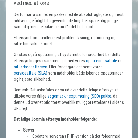
ved med at køre.
Derfor har vi samlet en pakke med de absolut vigtigste og mest
nødvendige årligt tilbagevendende ting. Det sparer dig penge
samtidig med det sikres man får det hele gjort.
Eftersynet omhandler mest problemløsning, optimering og
sikre ting virker korrekt.
Ønskes også
opdatering
af systemet eller sikkerhed bør dette
eftersyn bruges i sammenspil med vores
opdateringsaftale
og
sikkerhedseftersyn
. Eller for at gøre det nemt vores
serviceaftale (SLA)
som indeholder både løbende opdateringer
og højeste sikkerhed.
Bemærk: Det anbefales også ud over dette årlige eftersyn at
tilkøbe vores årlige
søgemaskineoptimering (SEO) pakke
, da
denne ud over et prioriteret overblik muliggør rettelser af sidens
URL fejl.
Det årlige
Joomla
eftersyn indeholder følgende:
Server
Opdatere serverens PHP-version så det følger med