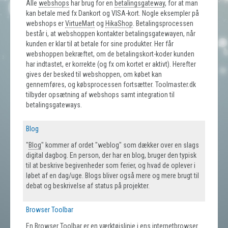
Alle
webshops
har brug for en
betalingsgateway
, for at man
kan betale med fx Dankort og VISA-kort. Nogle eksempler på
webshops er
VirtueMart
og
HikaShop
. Betalingsprocessen
består i, at webshoppen kontakter betalingsgatewayen, når
kunden er klar til at betale for sine produkter. Her får
webshoppen bekræftet, om de betalingskort-koder kunden
har indtastet, er korrekte (og fx om kortet er aktivt). Herefter
gives der besked til webshoppen, om købet kan
gennemføres, og købsprocessen fortsætter. Toolmaster.dk
tilbyder opsætning af webshops samt integration til
betalingsgateways.
Blog
"
Blog
" kommer af ordet "weblog" som dækker over en slags
digital dagbog. En person, der har en blog, bruger den typisk
til at beskrive begivenheder som ferier, og hvad de oplever i
løbet af en dag/uge. Blogs bliver også mere og mere brugt til
debat og beskrivelse af status på projekter.
Browser Toolbar
En
Browser Toolbar
er en værktøjslinje i ens
internetbrowser
.