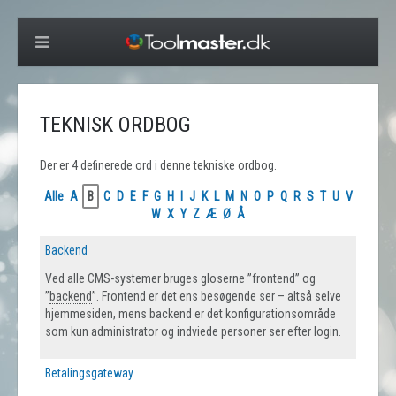
TEKNISK ORDBOG
Der er 4 definerede ord i denne tekniske ordbog.
Alle
A
B
C
D
E
F
G
H
I
J
K
L
M
N
O
P
Q
R
S
T
U
V
W
X
Y
Z
Æ
Ø
Å
Backend
Ved alle CMS-systemer bruges gloserne ”
frontend
” og
”
backend
”. Frontend er det ens besøgende ser – altså selve
hjemmesiden, mens backend er det konfigurationsområde
som kun administrator og indviede personer ser efter login.
Betalingsgateway