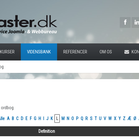
KURSER
VIDENSBANK
REFERENCER
OM OS
KON
og
e ordbog.
lle
A
B
C
D
E
F
G
H
I
J
K
L
M
N
O
P
Q
R
S
T
U
V
W
X
Y
Z
Æ
Ø
Definition