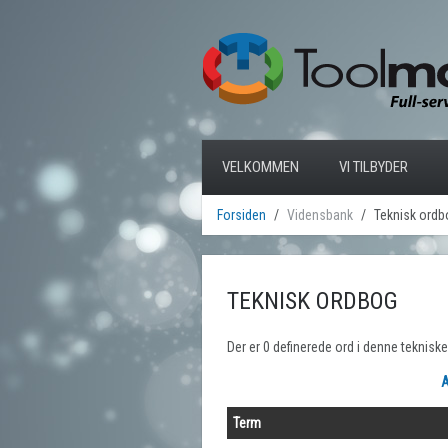
VELKOMMEN
VI TILBYDER
Forsiden
Vidensbank
Teknisk ordb
TEKNISK ORDBOG
Der er 0 definerede ord i denne teknisk
A
Term