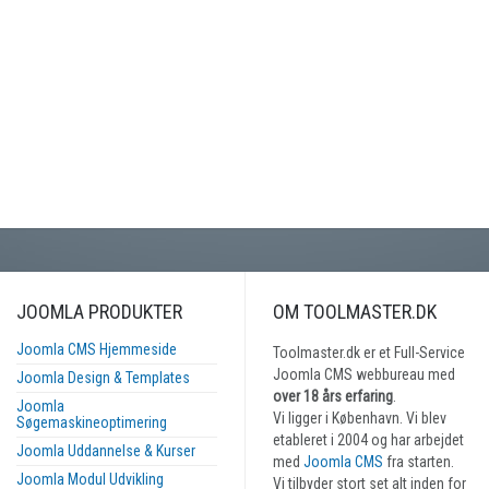
JOOMLA PRODUKTER
OM TOOLMASTER.DK
Joomla CMS Hjemmeside
Toolmaster.dk er et Full-Service
Joomla CMS webbureau med
Joomla Design & Templates
over 18 års erfaring
.
Joomla
Vi ligger i København. Vi blev
Søgemaskineoptimering
etableret i 2004 og har arbejdet
Joomla Uddannelse & Kurser
med
Joomla CMS
fra starten.
Joomla Modul Udvikling
Vi tilbyder stort set alt inden for