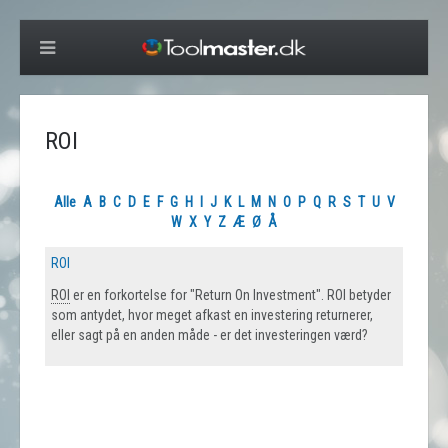
ROI
Alle
A
B
C
D
E
F
G
H
I
J
K
L
M
N
O
P
Q
R
S
T
U
V
W
X
Y
Z
Æ
Ø
Å
ROI
ROI
er en forkortelse for "Return On Investment". ROI betyder
som antydet, hvor meget afkast en investering returnerer,
eller sagt på en anden måde - er det investeringen værd?