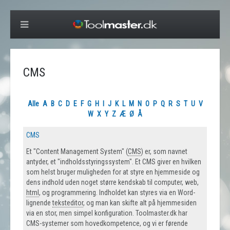
CMS
Alle
A
B
C
D
E
F
G
H
I
J
K
L
M
N
O
P
Q
R
S
T
U
V
W
X
Y
Z
Æ
Ø
Å
CMS
Et "Content Management System" (
CMS
) er, som navnet
antyder, et "indholdsstyringssystem". Et CMS giver en hvilken
som helst bruger muligheden for at styre en hjemmeside og
dens indhold uden noget større kendskab til computer, web,
html
, og programmering. Indholdet kan styres via en Word-
lignende
teksteditor
, og man kan skifte alt på hjemmesiden
via en stor, men simpel konfiguration. Toolmaster.dk har
CMS-systemer som hovedkompetence, og vi er førende