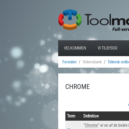
VELKOMMEN
VI TILBYDER
Forsiden
Vidensbank
Teknisk ordb
CHROME
Term
Definition
"
Chrome
" er en af de bedre