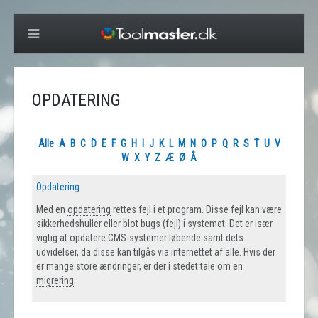
OPDATERING
Alle
A
B
C
D
E
F
G
H
I
J
K
L
M
N
O
P
Q
R
S
T
U
V
W
X
Y
Z
Æ
Ø
Å
Opdatering
Med en
opdatering
rettes fejl i et program. Disse fejl kan være
sikkerhedshuller eller blot bugs (fejl) i systemet. Det er især
vigtig at opdatere CMS-systemer løbende samt dets
udvidelser, da disse kan tilgås via internettet af alle. Hvis der
er mange store ændringer, er der i stedet tale om en
migrering
.