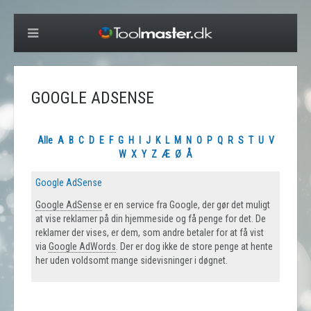
GOOGLE ADSENSE
Alle
A
B
C
D
E
F
G
H
I
J
K
L
M
N
O
P
Q
R
S
T
U
V
W
X
Y
Z
Æ
Ø
Å
Google AdSense
Google AdSense
er en service fra Google, der gør det muligt
at vise reklamer på din hjemmeside og få penge for det. De
reklamer der vises, er dem, som andre betaler for at få vist
via
Google AdWords
. Der er dog ikke de store penge at hente
her uden voldsomt mange sidevisninger i døgnet.