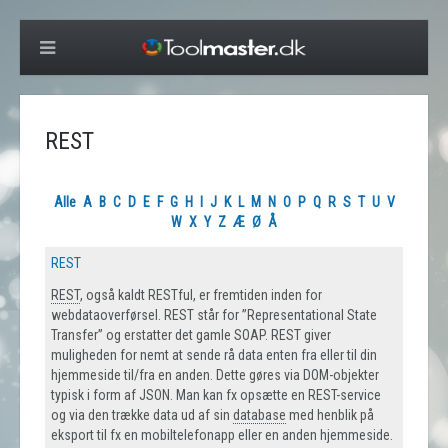
REST
Alle
A
B
C
D
E
F
G
H
I
J
K
L
M
N
O
P
Q
R
S
T
U
V
W
X
Y
Z
Æ
Ø
Å
REST
REST
, også kaldt RESTful, er fremtiden inden for
webdataoverførsel. REST står for ”Representational State
Transfer” og erstatter det gamle SOAP. REST giver
muligheden for nemt at sende rå data enten fra eller til din
hjemmeside til/fra en anden. Dette gøres via DOM-objekter
typisk i form af JSON. Man kan fx opsætte en REST-service
og via den trække data ud af sin
database
med henblik på
eksport til fx en mobiltelefonapp eller en anden hjemmeside.